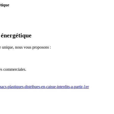
étique
 énergétique
ge unique, nous vous proposons :
es commerciales.
s-plastiques-distribues-en-caisse-interdits-a-partir-1er